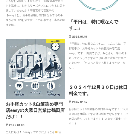
こんなお店探してませんか？ 「白髪染めやカッ
トを気軽に、しかもリーズナブルにできるお店を
探していませんか？宇都宮市で営業中の
【easy】は、お手軽価格と専門店ならではの手
軽さが売りのお店です。この記事では、当店の特
「平日は、特に暇なんで
徴や魅…
す…」
2025.01.10
easy鶴田
「平日は、特に暇なんです…」 こんにちは！宇
都宮市の「お手軽カット＆白髪染め専門店
easy」です！ 突然ですが、みなさん、平日の予
定ってどうしてますか？ 買い物？映画？仕事？
いやいや、「ちょっと髪でも整えようかな」な
ん…
２０２４年12月３０日は休日
料金です。
2024.12.04
お手軽カット&白髪染め専門
お手軽カット&白髪染め専門店easyです！！12月
店easyの火曜日営業は鶴田店
３０日は月曜日ですが休日料金となります！！ご
だけ！！
来店お待ちしております！！ スタッフ募集中で
す！！
2025.01.09
こんにちは！「easy」ブログにようこそ
実