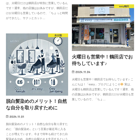
は、火曜日だけは鶴田店が特別に営業しているん
easy鶴田
です！通常、他の店舗はお休みですが、鶴田店だ
けが火曜日も営業しているので、「ちょっと時間
ができたし、サクッとカット…
未分類
火曜日も営業中！鶴田店でお
待ちしています♪
2024.11.04
火曜日も営業中！鶴田店でお待ちしています♪ こ
んにちは！「easy」ブログにようこそ
実は、
火曜日も鶴田店は営業しているんです！通常、他
の店舗はお休みですが、鶴田店だけが火曜日も営
業しているので、「ちょ…
脱白髪染めのメリット！自然
な自分を取り戻すために
2024.11.01
脱白髪染めのメリット！自然な自分を取り戻すた
めに 「脱白髪染め」という言葉が最近耳に入る
ことが増えています。今まで何年も続けてきた白
髪染めをやめ、自然な白髪のまま生活するという