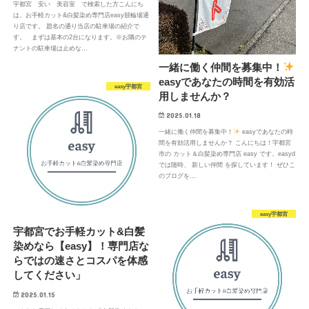
宇都宮 安い 美容室 で検索した方こんにち
は。お手軽カット&白髪染め専門店easy競輪場通
り店です。 題名の通り当店の駐車場の紹介で
す。 まずは基本の2台になります。※お隣のテ
ナントの駐車場は止めな…
一緒に働く仲間を募集中！
easyであなたの時間を有効活
easy宇都宮
用しませんか？
2025.01.18
一緒に働く仲間を募集中！
easyであなたの時
間を有効活用しませんか？ こんにちは！宇都宮
市の カット＆白髪染め専門店 easy です。easyd
では随時、 新しい仲間 を探しています！ ぜひこ
のブログを…
easy宇都宮
宇都宮でお手軽カット&白髪
染めなら【easy】！専門店な
らではの速さとコスパを体感
してください」
2025.01.15