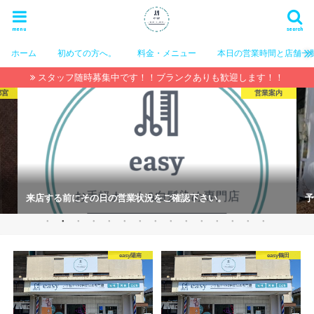
menu
search
ホーム
初めての方へ。
料金・メニュー
本日の営業時間と店舗一
スタッフ随時募集中です！！ブランクありも歓迎します！！
都宮
営業案内
来店する前にその日の営業状況をご確認下さい。
予
easy陽南
easy鶴田