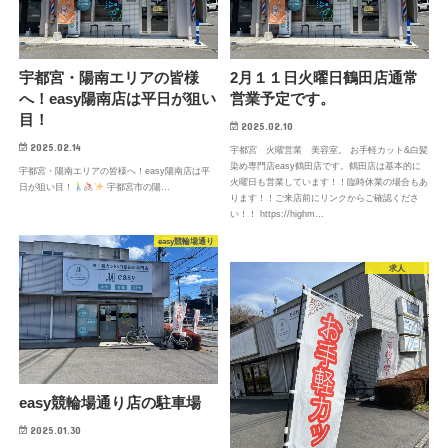
宇都宮・陽南エリアの皆様
2月１１日火曜日鶴田店通常
へ！easy陽南店は平日が狙い
営業予定です。
目！
2025.02.10
2025.02.14
宇都宮 火曜営業 美容室。 お手軽カット&白髪
染め専門店easy鶴田店です。鶴田店は基本的に
宇都宮・陽南エリアの皆様へ！easy陽南店は平
火曜日も営業しています！！臨時休業の場合もあ
日が狙い目！
宇都宮市の陽…
ります！！ご来店前にリンクからご確認くださ
い！！ https://highm…
easy競輪場通り
求人
easy競輪場通り店の駐車場
2025.01.30