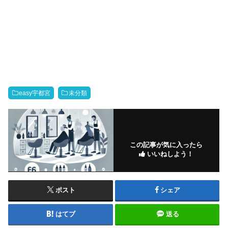
easy宇都宮
未分類
この記事が気に入ったら
いいねしよう！
ポスト
シェア
はてブ
送る