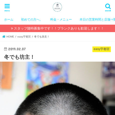
menu
search
ホーム
初めての方へ。
料金・メニュー
本日の営業時間と店舗一
スタッフ随時募集中です！！ブランクありも歓迎します！！
HOME
easy宇都宮
冬でも坊主！
2019.02.07
easy宇都宮
冬でも坊主！