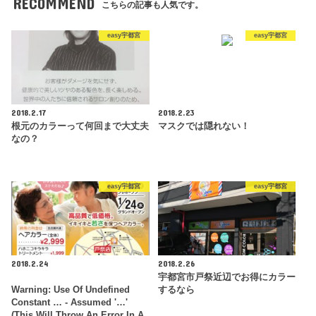
RECOMMEND
こちらの記事も人気です。
easy宇都宮
easy宇都宮
2018.2.17
2018.2.23
根元のカラーって何回まで大丈夫
マスクでは隠れない！
なの？
easy宇都宮
easy宇都宮
2018.2.24
2018.2.26
宇都宮市戸祭近辺でお得にカラー
Warning
: Use Of Undefined
するなら
Constant … - Assumed '…'
(this Will Throw An Error In A