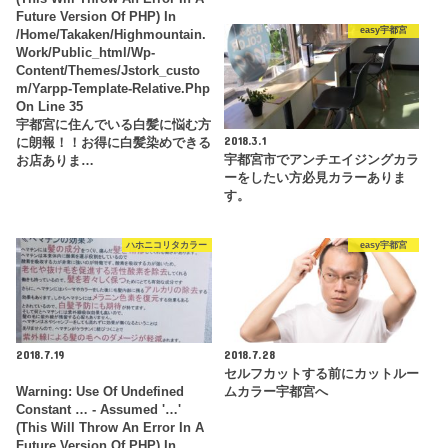
Future Version Of PHP) In
easy宇都宮
/home/takaken/highmountain.
Work/public_html/wp-
Content/themes/jstork_custo
M/yarpp-Template-Relative.php
On Line
35
宇都宮に住んでいる白髪に悩む方
2018.3.1
に朗報！！お得に白髪染めできる
宇都宮市でアンチエイジングカラ
お店ありま…
ーをしたい方必見カラーありま
す。
ハホニコリタカラー
easy宇都宮
2018.7.19
2018.7.28
セルフカットする前にカットルー
Warning
: Use Of Undefined
ムカラー宇都宮へ
Constant … - Assumed '…'
(this Will Throw An Error In A
Future Version Of PHP) In