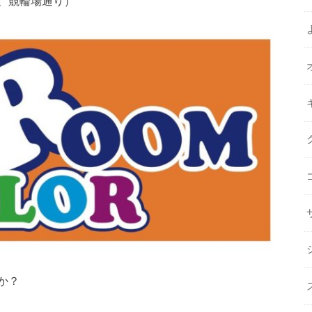
、競輪場通り）
か？