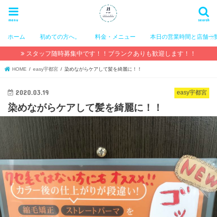
menu
search
ホーム
初めての方へ。
料金・メニュー
本日の営業時間と店舗一
スタッフ随時募集中です！！ブランクありも歓迎します！！
HOME
easy宇都宮
染めながらケアして髪を綺麗に！！
2020.03.19
easy宇都宮
染めながらケアして髪を綺麗に！！