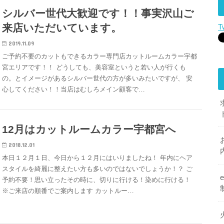
シルバー世代大歓迎です！！事実沢山ご
来店いただいています。
T
2019.11.09
ご予約不要のカットもできるカラー専門店カットルームカラー宇都
宮エリアです！！ どうしても、美容室というと若い人が行くも
の。とイメージがあるシルバー世代の方が多いみたいですが、 安
心してください！！当店はむしろメイン顧客で…
12月はカットルームカラー宇都宮へ
2018.12.01
本日１２月１日、今日から１２月にはいりましたね！ 年内にヘア
スタイルを綺麗に整えたい方も多いのではないでしょうか！？ ご
予約不要！思い立ったその時に、切りに行ける！染めに行ける！
※ご来店の順番でご案内します カットルー…